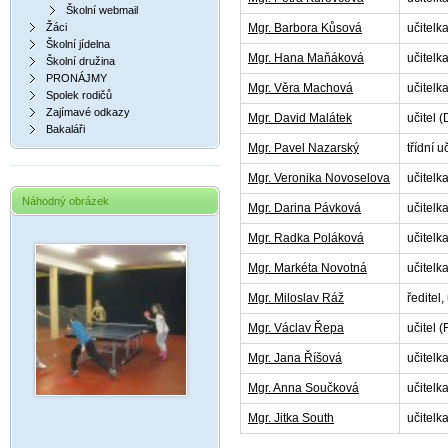
Školní webmail
Žáci
Mgr. Barbora Kůsová
učitelka
Školní jídelna
Mgr. Hana Maňáková
učitelk
Školní družina
PRONÁJMY
Mgr. Věra Machová
učitelka
Spolek rodičů
Zajímavé odkazy
Mgr. David Malátek
učitel (D
Bakaláři
Mgr. Pavel Nazarský
třídní uč
Mgr. Veronika Novoselova
učitelk
Náhodný obrázek
Mgr. Darina Pávková
učitelka
Mgr. Radka Poláková
učitelka
Mgr. Markéta Novotná
učitelka
Mgr. Miloslav Ráž
ředitel,
Mgr. Václav Řepa
učitel (F
Mgr. Jana Říšová
učitelka
Mgr. Anna Součková
učitelka
Mgr. Jitka South
učitelka