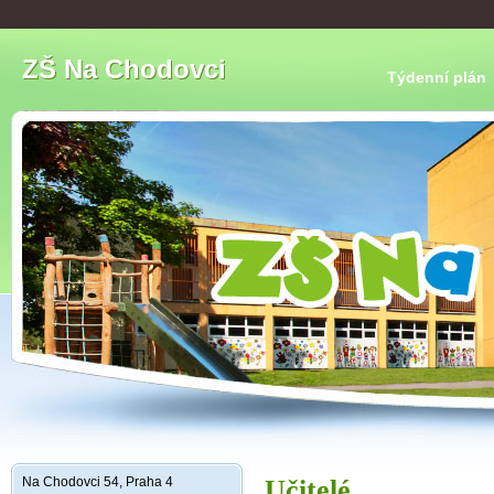
ZŠ Na Chodovci
Týdenní plán
Na Chodovci 54, Praha 4
Učitelé