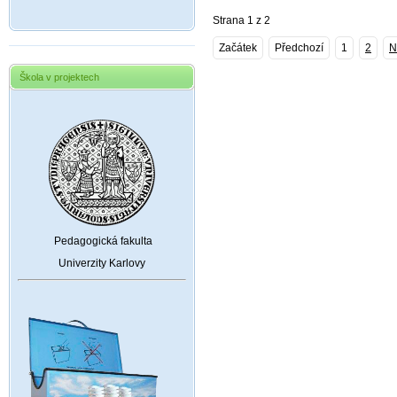
Strana 1 z 2
Začátek
Předchozí
1
2
N
Škola v projektech
Pedagogická fakulta
Univerzity Karlovy