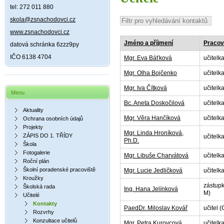
tel: 272 011 880
skola@zsnachodovci.cz
www.zsnachodovci.cz
Jméno a příjmení
Pracov
datová schránka 6zzz9py
IČO 6138 4704
Mgr. Eva Báťková
učitelka
Mgr. Olha Bojčenko
učitelka
Mgr. Iva Čítková
učitelka
Menu
Bc. Aneta Doskočilová
učitelka
Aktuality
Mgr. Věra Hančíková
učitelka
Ochrana osobních údajů
Projekty
Mgr. Linda Hroníková,
ZÁPIS DO 1. TŘÍDY
učitelka
Ph.D.
Škola
Fotogalerie
Mgr. Libuše Charvátová
učitelk
Roční plán
Školní poradenské pracoviště
Mgr. Lucie Jedličková
učitelka
Kroužky
zástupk
Školská rada
Ing. Hana Jelínková
M)
Učitelé
Kontakty
PaedDr. Miloslav Kovář
učitel 
Rozvrhy
Konzultace učitelů
Mgr. Petra Kurovcová
učitelka