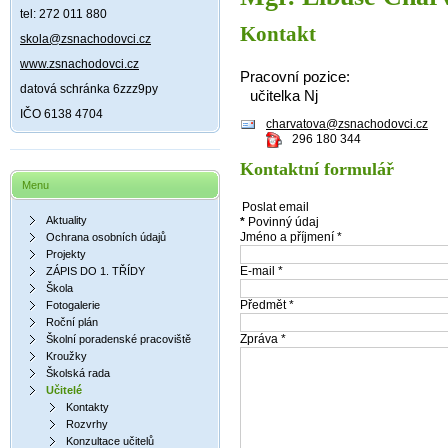
tel: 272 011 880
Kontakt
skola@zsnachodovci.cz
www.zsnachodovci.cz
Pracovní pozice:
datová schránka 6zzz9py
učitelka Nj
IČO 6138 4704
charvatova@zsnachodovci.cz
296 180 344
Kontaktní formulář
Menu
Poslat email
Aktuality
*
Povinný údaj
Jméno a příjmení
*
Ochrana osobních údajů
Projekty
E-mail
*
ZÁPIS DO 1. TŘÍDY
Škola
Předmět
*
Fotogalerie
Roční plán
Zpráva
*
Školní poradenské pracoviště
Kroužky
Školská rada
Učitelé
Kontakty
Rozvrhy
Konzultace učitelů