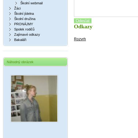
Školní webmail
Žáci
Školní jídelna
Školní družina
Odeslat
PRONÁJMY
Odkazy
Spolek rodičů
Zajímavé odkazy
Rozvrh
Bakaláři
Náhodný obrázek