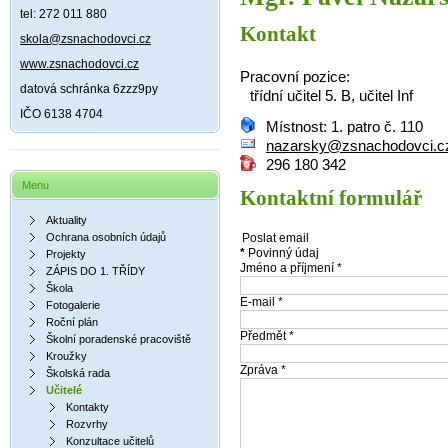
tel: 272 011 880
Kontakt
skola@zsnachodovci.cz
www.zsnachodovci.cz
Pracovní pozice:
datová schránka 6zzz9py
třídní učitel 5. B, učitel Inf
IČO 6138 4704
Místnost: 1. patro č. 110
nazarsky@zsnachodovci.c
296 180 342
Menu
Kontaktní formulář
Aktuality
Ochrana osobních údajů
Poslat email
*
Povinný údaj
Projekty
Jméno a příjmení
*
ZÁPIS DO 1. TŘÍDY
Škola
E-mail
*
Fotogalerie
Roční plán
Předmět
*
Školní poradenské pracoviště
Kroužky
Zpráva
*
Školská rada
Učitelé
Kontakty
Rozvrhy
Konzultace učitelů