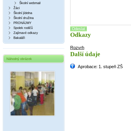
Školní webmail
Žáci
Školní jídelna
Školní družina
PRONÁJMY
Spolek rodičů
Odeslat
Zajímavé odkazy
Odkazy
Bakaláři
Rozvrh
Další údaje
Náhodný obrázek
Aprobace: 1. stupeň ZŠ