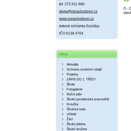
tel: 272 011 880
O - 
skola@zsnachodovci.cz
otev
www.zsnachodovci.cz
datová schránka 6zzz9py
IČO 6138 4704
Menu
Aktuality
Ochrana osobních údajů
Projekty
ZÁPIS DO 1. TŘÍDY
Škola
Fotogalerie
Roční plán
Školní poradenské pracoviště
Kroužky
Školská rada
Učitelé
Žáci
Školní jídelna
Školní družina