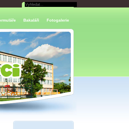
ormuláře
Bakaláři
Fotogalerie