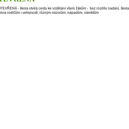
OTEVŘENÁ - škola otvírá cestu ke vzdělání všem žákům - bez rozdílu nadání, škola
řena rodičům i veřejnosti, různým názorům, nápadům, námětům