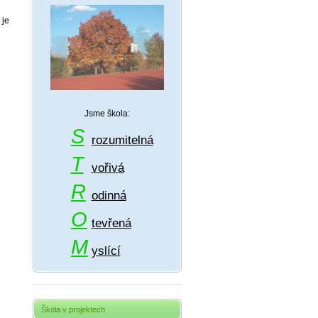
 je
Jsme škola:
S
rozumitelná
T
vořivá
R
odinná
O
tevřená
M
yslící
Škola v projektech