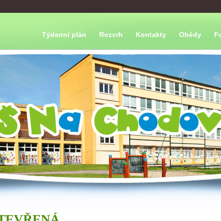
Týdenní plán
Rozvrh
Kontakty
Obědy
F
TEVŘENÁ