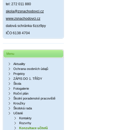
tel: 272 011 880
skola@zsnachodovci.cz
www.zsnachodovci.cz
datová schránka 6zzz9py
IČO 6138 4704
Menu
Aktuality
Ochrana osobních údajů
Projekty
ZÁPIS DO 1. TŘÍDY
Škola
Fotogalerie
Roční plán
Školní poradenské pracoviště
Kroužky
Školská rada
Učitelé
Kontakty
Rozvrhy
Konzultace učitelů