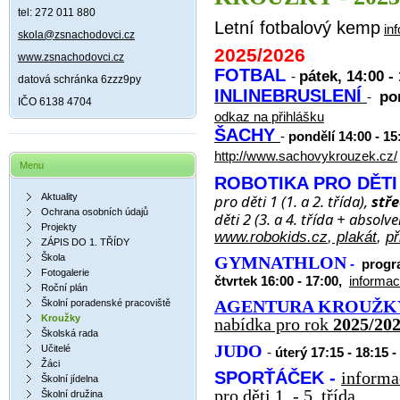
tel: 272 011 880
Letní fotbalový kemp
in
skola@zsnachodovci.cz
2025/2026
www.zsnachodovci.cz
FOTBAL
pátek, 14:00 -
-
datová schránka 6zzz9py
INLINEBRUSLENÍ
pon
-
IČO 6138 4704
odkaz na přihlášku
ŠACHY
-
pondělí 14:00 - 15
http://www.sachovykrouzek.cz/
Menu
ROBOTIKA PRO DĚT
Aktuality
pro děti 1 (1. a 2. třída),
stře
Ochrana osobních údajů
děti 2 (3. a 4. třída + absolv
Projekty
www.robokids.cz
,
plakát
,
př
ZÁPIS DO 1. TŘÍDY
Škola
GYMNATHLON
-
progr
Fotogalerie
čtvrtek 16:00 - 17:00,
informa
Roční plán
AGENTURA
KROUŽK
Školní poradenské pracoviště
Kroužky
nabídka pro rok
2025/20
Školská rada
JUDO
Učitelé
-
úterý 17:15 - 18:15 -
Žáci
SPORŤÁČEK -
informa
Školní jídelna
pro děti 1. - 5. třída
Školní družina