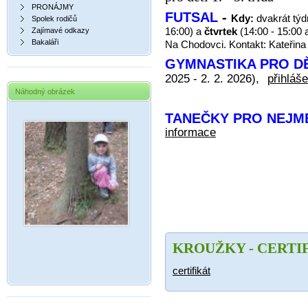
PRONÁJMY
FUTSAL
-
Kdy:
dvakrát tý
Spolek rodičů
16:00) a
čtvrtek
(14:00 - 15:00 
Zajímavé odkazy
Bakaláři
Na Chodovci. Kontakt: Kateřin
GYMNASTIKA PRO DĚ
2025 - 2. 2. 2026),
přihláše
Náhodný obrázek
TANEČKY PRO NEJ
informace
KROUŽKY - CERTI
certifikát