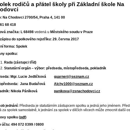
olek rodičů a přátel školy při Základní škole Na
odovci
o: Na Chodovci 2700/54, Praha 4, 141 00
061 68 418
ová značka: L 68498
vedená u
Městského soudu v Praze
zápisu do spolkového rejstříku: 29. června 2017
ní forma: Spolek
ny spolku:
Rada (zástupci tříd)
Statutární orgán – výbor: předseda, místopředseda, pokladník
dseda: Mgr. Lucie Jedličková
guarneri@seznam.cz
topředseda: Jana Budařová
Alchy1000@seznam.cz
ladník: Nikola Páníková
panikova@zsnachodovci.cz
ob jednání:
Předseda je statutárním zástupcem spolku a jedná jeho jménem. Pře
á za spolek samostatně, k jednání za spolek v dílčích věcech může zmocnit další o
ovy spolku (
pdf
)
o účtu: 494 072 0399 / 0800