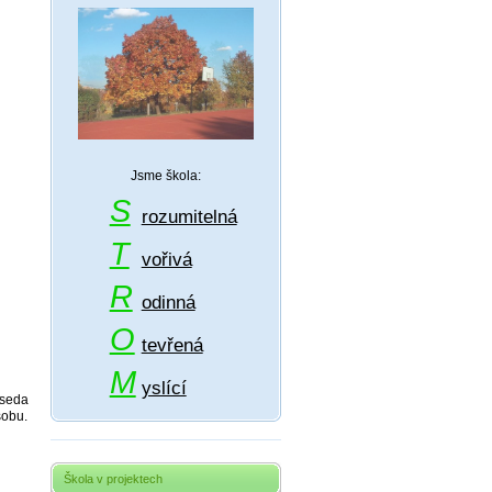
Jsme škola:
S
rozumitelná
T
vořivá
R
odinná
O
tevřená
M
yslící
dseda
sobu.
Škola v projektech