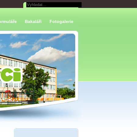
ormuláře
Bakaláři
Fotogalerie