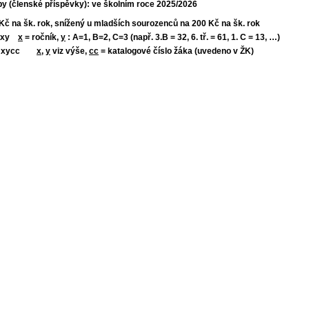
by (členské příspěvky): ve školním roce 2025/2026
Kč na šk. rok, snížený u mladších sourozenců na 200 Kč na šk. rok
: xy
x
= ročník,
y
: A=1, B=2, C=3 (např. 3.B = 32, 6. tř. = 61, 1. C = 13, …)
.: xycc
x
,
y
viz výše,
cc
= katalogové číslo žáka (uvedeno v ŽK)