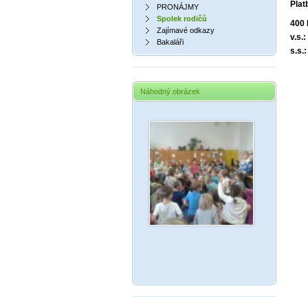
Plat
PRONÁJMY
Spolek rodičů
400 
Zajímavé odkazy
v.s.
Bakaláři
s.s
Náhodný obrázek