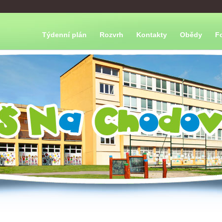
Týdenní plán
Rozvrh
Kontakty
Obědy
F