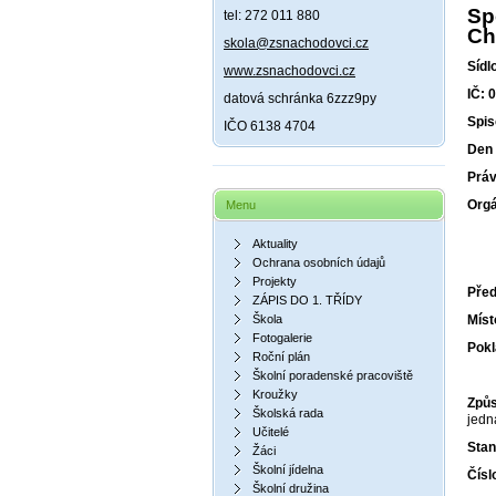
Sp
tel: 272 011 880
Ch
skola@zsnachodovci.cz
Sídl
www.zsnachodovci.cz
IČ: 
datová schránka 6zzz9py
Spis
IČO 6138 4704
Den 
Práv
Orgá
Menu
Aktuality
Ochrana osobních údajů
Projekty
Pře
ZÁPIS DO 1. TŘÍDY
Škola
Mís
Fotogalerie
Pok
Roční plán
Školní poradenské pracoviště
Kroužky
Způs
Školská rada
jedn
Učitelé
Stan
Žáci
Školní jídelna
Čísl
Školní družina