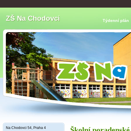
ZŠ Na Chodovci
Týdenní plán
Na Chodovci 54, Praha 4
Školní poradenské