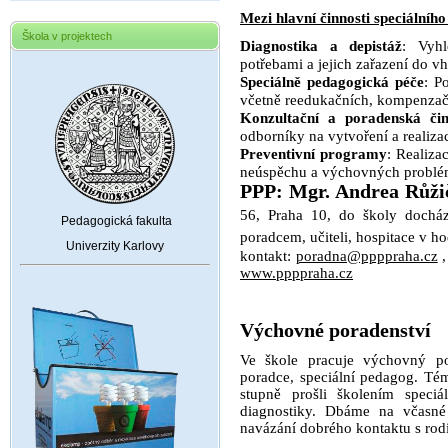
Mezi hlavní činnosti speciálníh
Škola v projektech
Diagnostika a depistáž
: Vyhl
potřebami a jejich zařazení do 
Speciálně pedagogická péče
: P
včetně reedukačních, kompenzačn
Konzultační a poradenská čin
odborníky na vytvoření a realiza
Preventivní programy
: Realiza
neúspěchu a výchovných problé
PPP:
Mgr. Andrea Růži
56, Praha 10, do školy docház
Pedagogická fakulta
poradcem, učiteli, hospitace v h
Univerzity Karlovy
kontakt:
poradna@ppppraha.cz
,
www.ppppraha.cz
Výchovné poradenství
Ve škole pracuje výchovný por
poradce, speciální pedagog. Tém
stupně prošli školením speci
diagnostiky. Dbáme na včasné 
navázání dobrého kontaktu s rod