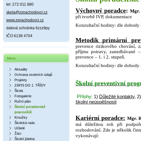
tel: 272 011 880
Výchovný poradce
:
Mgr.
skola@zsnachodovci.cz
při tvorbě IVP, dokumentace
www.zsnachodovci.cz
Konzultační
hodiny: dle dohody 
datová schránka 6zzz9py
IČO 6138 4704
Metodik primární pre
prevence rizikového chování, zá
příjmu potravy, zanedbávané – 
prevence – 1. i 2. stupeň.
Menu
Konzultační
hodiny: dle dohody 
Aktuality
Ochrana osobních údajů
Projekty
Školní preventivní pro
ZÁPIS DO 1. TŘÍDY
Škola
Přílohy:
1)
Důležité kontakty
, 2
Fotogalerie
školní neúspěšnosti
Roční plán
Školní poradenské
pracoviště
Kariérní poradce
:
Kroužky
Mgr. 
Školská rada
má důležitou roli při podpo
Učitelé
rozhodování. Zde je několik činn
Žáci
vykonávají:
Školní jídelna