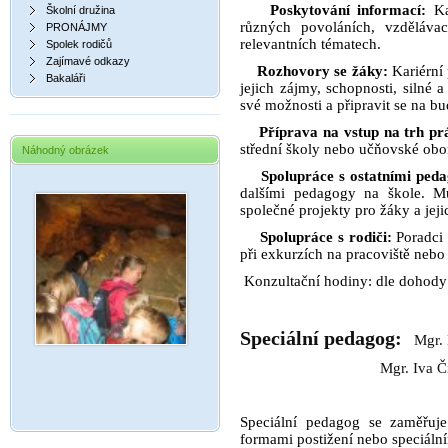
Poskytování informací:
Kar
Školní družina
různých povoláních, vzděláva
PRONÁJMY
relevantních tématech.
Spolek rodičů
Zajímavé odkazy
Rozhovory se žáky:
Kariérní 
Bakaláři
jejich zájmy, schopnosti, silné 
své možnosti a připravit se na bu
Příprava na vstup na trh pr
střední školy nebo učňovské obo
Náhodný obrázek
Spolupráce s ostatními ped
dalšími pedagogy na škole. M
společné projekty pro žáky a jeji
Spolupráce s rodiči:
Poradci 
při exkurzích na pracoviště nebo
Konzultační hodiny: dle dohody
Speciální pedagog
:
Mgr.
Mgr. Iva Čítko
Speciální pedagog se zaměřuj
formami postižení nebo speciáln