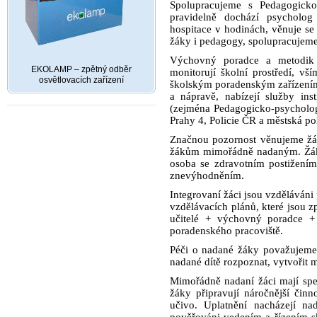
Spolupracujeme s Pedagogicko
pravidelně dochází psycholog
hospitace v hodinách, věnuje se 
žáky i pedagogy, spolupracujeme
Výchovný poradce a metodik p
EKOLAMP – zpětný odběr
monitorují školní
prostředí, vš
osvětlovacích zařízení
školským poradenským zařízením s
a nápravě, nabízejí služby inst
(zejména Pedagogicko-psycholog
Prahy 4, Policie ČR a městská pol
Značnou pozornost věnujeme žá
žákům mimořádně nadaným. Žáke
osoba se zdravotním postižení
znevýhodněním.
Integrovaní žáci jsou vzděláváni
vzdělávacích plánů, které jsou z
učitelé + výchovný poradce +
poradenského pracoviště.
Péči o nadané žáky považujeme 
nadané dítě rozpoznat, vytvořit 
Mimořádně nadaní žáci mají speci
žáky připravují náročnější činno
učivo. Uplatnění nacházejí na