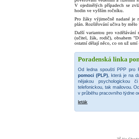
pověřováni vedením a řízením sk
V ojedinělých případech se zvl
hodin ve vyšším ročníku.
Pro žáky výjimečně nadané je r
plán. Rozšiřování učiva by mělo
Další variantou pro vzděláván
(učitel, žák, rodič), obsahem "
ostatní dělají něco, co on už umí 
Poradenská linka po
Od ledna spouští PPP pro 
pomoci (PLP)
, která je na d
nějakou psychologickou č
telefonickou, tak mailovou. 
v průběhu pracovního týdne od
leták