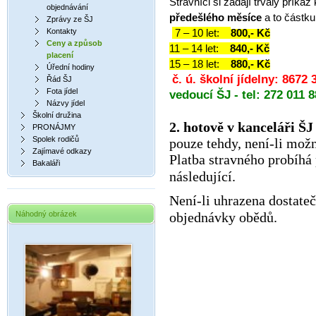
Strávníci si zadají trvalý příka
objednávání
předešlého měsíce
a to
částku
Zprávy ze ŠJ
Kontakty
7 – 10 let:
800,- Kč
Ceny a způsob
11 – 14 let:
840,- Kč
placení
15 – 18 let:
880
,-
Kč
Úřední hodiny
č. ú. školní jídelny: 8672
Řád ŠJ
Fota jídel
vedoucí ŠJ - tel: 272 011 
Názvy jídel
Školní družina
2. hotově v kanceláři ŠJ
PRONÁJMY
Spolek rodičů
pouze tehdy, není-li mo
Zajímavé odkazy
Platba stravného probíh
Bakaláři
následující.
Není-li uhrazena dostateč
Náhodný obrázek
objednávky obědů.