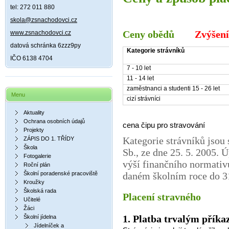
tel: 272 011 880
skola@zsnachodovci.cz
Ceny obědů
Zvýšení
www.zsnachodovci.cz
datová schránka 6zzz9py
Kategorie strávníků
IČO 6138 4704
7 - 10 let
11 - 14 let
zaměstnanci a studenti 15 - 26 let
Menu
cizí strávníci
Aktuality
Ochrana osobních údajů
cena čipu pro stravování
Projekty
Kategorie strávníků jsou
ZÁPIS DO 1. TŘÍDY
Škola
Sb., ze dne 25. 5. 2005. 
Fotogalerie
výší finančního normativ
Roční plán
Školní poradenské pracoviště
daném školním roce do 31
Kroužky
Školská rada
Placení stravného
Učitelé
Žáci
1. Platba
trvalým příka
Školní jídelna
Jídelníček a