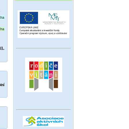
.
aha
aha
31.
lní