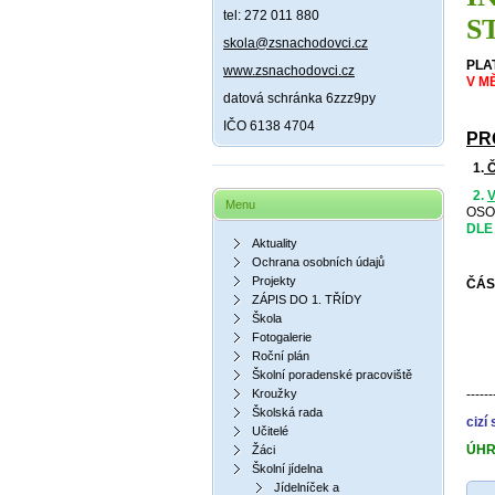
tel: 272 011 880
S
skola@zsnachodovci.cz
PLA
www.zsnachodovci.cz
V M
datová schránka 6zzz9py
IČO 6138 4704
PR
1.
Č
2.
V
Menu
OSO
DLE
Aktuality
Ochrana osobních údajů
Projekty
ČÁS
ZÁPIS DO 1. TŘÍDY
7 –
Škola
Fotogalerie
Roční plán
Školní poradenské pracoviště
Kroužky
------
Školská rada
ciz
Učitelé
ÚHR
Žáci
Školní jídelna
Jídelníček a