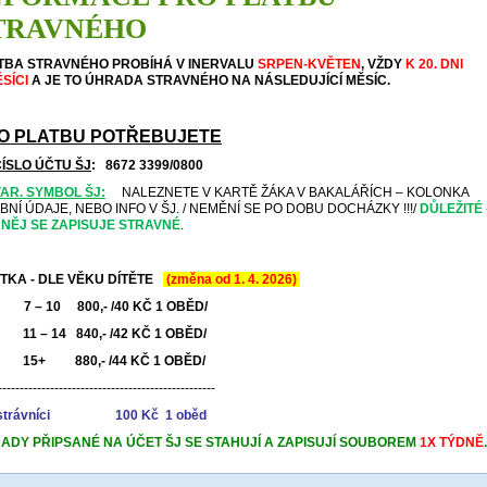
TRAVNÉHO
TBA STRAVNÉHO PROBÍHÁ V INERVALU
SRPEN-KVĚTEN
, VŽDY
K 20. DNI
ĚSÍCI
A JE TO ÚHRADA STRAVNÉHO NA NÁSLEDUJÍCÍ MĚSÍC.
O PLATBU POTŘEBUJETE
ÍSLO ÚČTU ŠJ
:
8672 3399/0800
AR. SYMBOL ŠJ:
NALEZNETE V KARTĚ ŽÁKA V BAKALÁŘÍCH – KOLONKA
BNÍ ÚDAJE, NEBO INFO V ŠJ. / NEMĚNÍ SE PO DOBU DOCHÁZKY !!!/
DŮLEŽITÉ 
 NĚJ SE ZAPISUJE STRAVNÉ
.
TKA - DLE VĚKU DÍTĚTE
(změna od 1. 4. 2026)
 10 800,- /40 KČ 1 OBĚD/
11 – 14 840,- /42 KČ 1 OBĚD/
15+ 880,- /44 KČ 1 OBĚD/
--------------------------------------------------
í strávníci 100 Kč 1 oběd
ADY PŘIPSANÉ NA ÚČET ŠJ SE STAHUJÍ A ZAPISUJÍ SOUBOREM
1X TÝDNĚ
.