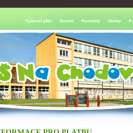
Týdenní plán
Rozvrh
Kontakty
Obědy
F
NFORMACE PRO PLATBU