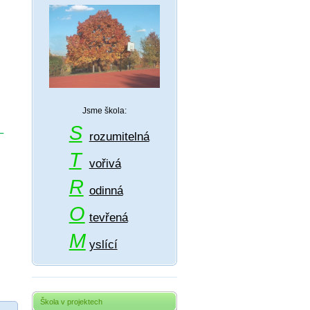
Jsme škola:
S
–
rozumitelná
T
vořivá
R
odinná
O
tevřená
M
yslící
Škola v projektech