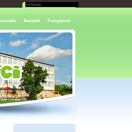
ormuláře
Bakaláři
Fotogalerie