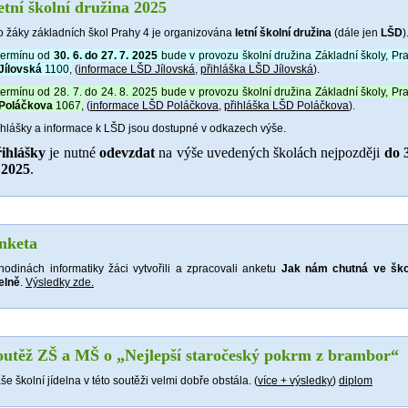
etní školní družina 2025
o žáky základních škol Prahy 4 je organizována
letní školní družina
(dále jen
LŠD
)
termínu od
30. 6. do 27. 7. 2025
bude v provozu školní družina Z
ákladní školy, Pr
Jílovská
1100,
(
informace LŠD Jílovská
,
přihláška LŠD Jílovská
).
termínu od 28. 7. do 24. 8. 2025 bude v provozu školní družina
Základní školy, Pr
Poláčkova
1067,
(
informace LŠD Poláčkova
,
přihláška LŠD Poláčkova
).
ihlášky a informace k LŠD jsou dostupné v odkazech výše.
ihlášky
je nutné
odevzdat
na výše uvedených školách nejpozději
do
 2025
.
nketa
hodinách informatiky žáci vytvořili a zpracovali anketu
Jak nám chutná ve ško
delně
.
Výsledky zde.
outěž ZŠ a MŠ o „Nejlepší staročeský pokrm z brambor“
še školní jídelna v této soutěži velmi dobře obstála. (
více + výsledky
)
diplom