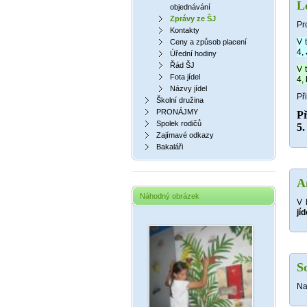
L
objednávání
Zprávy ze ŠJ
Pr
Kontakty
V 
Ceny a způsob placení
4,
Úřední hodiny
Řád ŠJ
V 
Fota jídel
4,
Názvy jídel
Př
Školní družina
PRONÁJMY
Př
Spolek rodičů
5.
Zajímavé odkazy
Bakaláři
A
Náhodný obrázek
V 
jí
S
Na