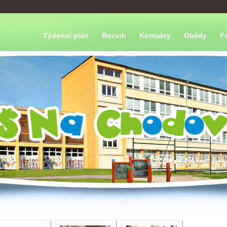
Týdenní plán
Rozvrh
Kontakty
Obědy
F