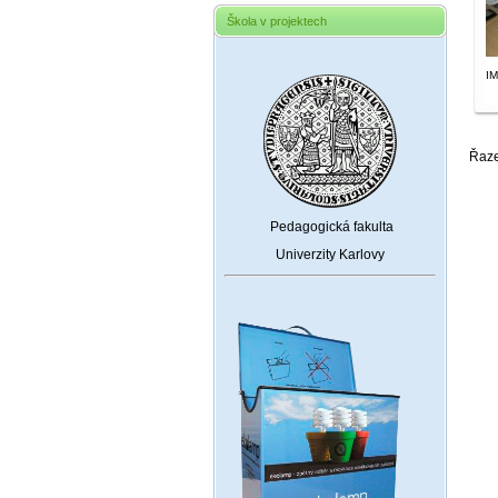
Škola v projektech
I
Řaz
Pedagogická fakulta
Univerzity Karlovy