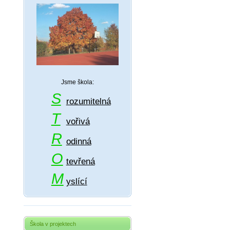
Jsme škola:
S
rozumitelná
T
vořivá
R
odinná
O
tevřená
M
yslící
Škola v projektech