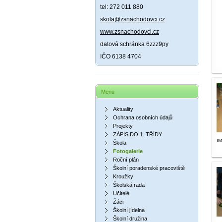
tel: 272 011 880
skola@zsnachodovci.cz
www.zsnachodovci.cz
datová schránka 6zzz9py
IČO 6138 4704
Menu
Aktuality
Ochrana osobních údajů
Projekty
ZÁPIS DO 1. TŘÍDY
I
Škola
Fotogalerie
Roční plán
Školní poradenské pracoviště
Kroužky
Školská rada
Učitelé
Žáci
Školní jídelna
Školní družina