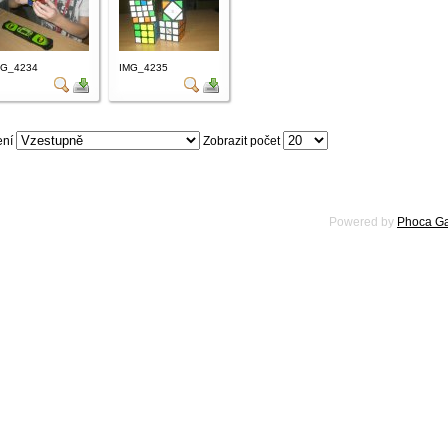
MG_4234
IMG_4235
ení
Zobrazit počet
Powered by
Phoca Ga