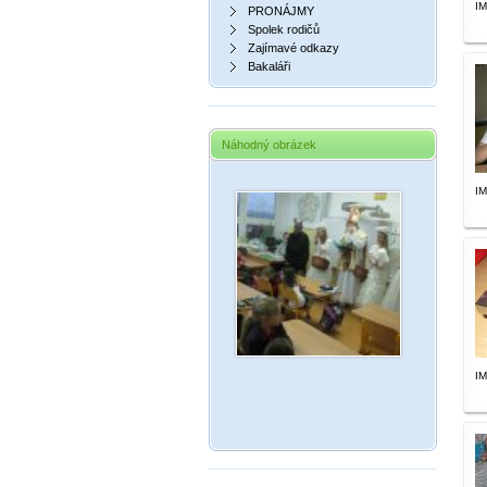
I
PRONÁJMY
Spolek rodičů
Zajímavé odkazy
Bakaláři
Náhodný obrázek
I
I