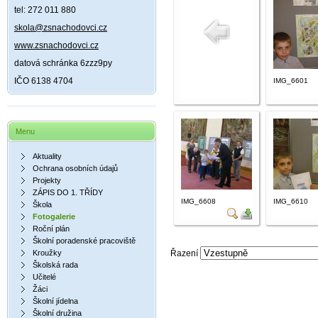
tel: 272 011 880
skola@zsnachodovci.cz
www.zsnachodovci.cz
datová schránka 6zzz9py
IČO 6138 4704
IMG_6601
Menu
Aktuality
Ochrana osobních údajů
Projekty
ZÁPIS DO 1. TŘÍDY
IMG_6608
IMG_6610
Škola
Fotogalerie
Roční plán
Školní poradenské pracoviště
Kroužky
Řazení
Školská rada
Učitelé
Žáci
Školní jídelna
Školní družina